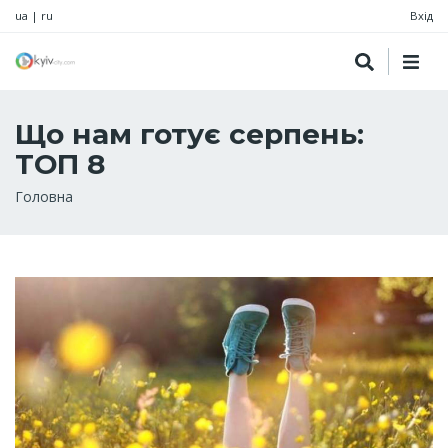
ua
|
ru
Вхід
Що нам готує серпень:
ТОП 8
Рядок
Головна
навіґації