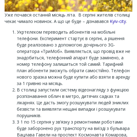
Уже почався останній місяць літа. В серпні жителів столиці
чекає чимало новинок. А що це буде – дізнавався
Kyiv-city
.
Укртелеком переводить абонентів на мобільні
телефони. Експеримент стартує в серпні, а рішення
буде реалізовано з допомогою дочірнього 3G-
оператора «ТриМоб». Виявляється, що провід вже не
знадобиться, телефонний апарат буде замінено, а
номер телефону залишиться той самий. Тарифний
план абоненти зможуть обрати самостійно. Телефон
нового зразка можна буде купити або взяти в аренду
за 1 гривню на місяць.
В столиці запустили систему відеонагляду з функцією
розпізнавання облич в метро, дитячих садках та
лікарнях. Це дасть змогу розшукувати людей зниклих
безвісти та виявляти нещані випадки і розшукувати
порушників.
З 1 по 15 серпня у зв’язку з ремонтними роботами
буде заборонено рух транспорту на виїзді з бульвара
Вацлава Гавели на проспект Космонавта Комарова,