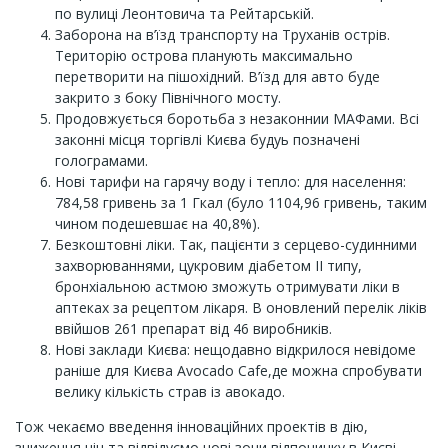
по вулиці Леонтовича та Рейтарській.
Заборона на в’їзд транспорту на Труханів острів.
Територію острова планують максимально
перетворити на пішохідний. В’їзд для авто буде
закрито з боку Північного мосту.
Продовжується боротьба з незаконнии МАФами. Всі
законні місця торгівлі Києва будуь позначені
голограмами.
Нові тарифи на гарячу воду і тепло: для населення:
784,58 гривень за 1 Гкал (було 1104,96 гривень, таким
чином подешевшає на 40,8%).
Безкоштовні ліки. Так, пацієнти з серцево-судинними
захворюваннями, цукровим діабетом ІІ типу,
бронхіальною астмою зможуть отримувати ліки в
аптеках за рецептом лікаря. В оновлений перелік ліків
ввійшов 261 препарат від 46 виробників.
Нові заклади Києва: нещодавно відкрилося невідоме
раніше для Києва Avocado Cafe,де можна спробувати
велику кількість страв із авокадо.
Тож чекаємо введення інноваційних проектів в дію,
зниження цін та відвідуємо нові зони відпочинку в Києві.