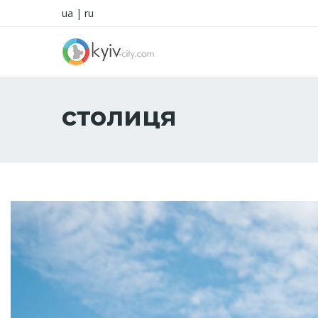
ua
|
ru
столиця