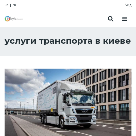
ua
|
ru
Вхід
услуги транспорта в киеве