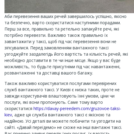
Аби перевезення ваших речей завершилось успішно, якісно
та безпечно, варто скористатися наступними порадами.
Перш за все, правильно та ретельно запакуйте речі, які
потрібно перевезти. Важливо також правильно їх
завантажити у таксі, щоб під час перевезення вони не
зіпсувалися. Перед замовленням вантажного таксі
узгоджуйте заздалегідь його вартість та кількість речей, які
необхідно доставити в те чи інше місце. Якщо у вас буде
можливість, то будьте присутніми під час навантаженні,
розвантаженні та доставці вашого багажу.
Також важливо користуватися послугами перевірених
служб вантажного таксі. У Києві є низка таких, проте не
завжди користувачів влаштовують їхні умови, ціни чи
послуги, які вони пропонують. Саме тому варто
скористатися
https://davay-pereedem.com/gruzovoe-taksi-
kiev
, адже ця служба вантажного таксі є якісною та
надійною. Усі деталі ви можете побачити та узгодити на
сайті. «Давай переїдемо» не схоже на інші вантажні таксі.
Вас приємно здивує перелік їхніх послуг, їх вартість,