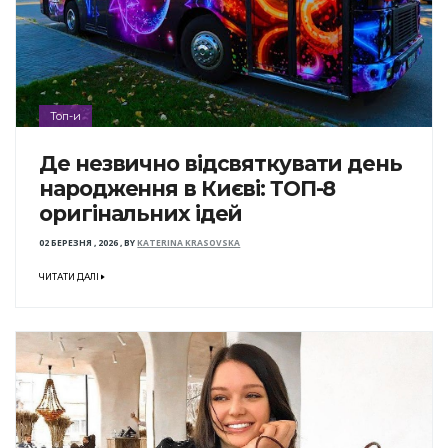
Топ-и
Де незвично відсвяткувати день
народження в Києві: ТОП-8
оригінальних ідей
02 БЕРЕЗНЯ , 2026
,
BY
KATERINA KRASOVSKA
ЧИТАТИ ДАЛІ