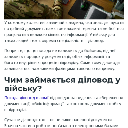
У кожному колективі зазвичай є людина, яка знає, де шукати
потрібний документ, пам'ятає важливі терміни та не боїться
працювати з великою кількістю інформації. У війську для
таких людей теж є окрема спеціальність – діловод.
Попри те, що ця посада не належить до бойових, від неї
залежить порядок у документації, облік інформації та
багато внутрішніх процесів підрозділу. Саме тому діловоди
залишаються важливими фахівцями тилового напрямку.
Чим займається діловод у
війську?
Посада діловод в армії
відповідає за ведення та збереження
документації, облік інформації та контроль документообігу
в підрозділі.
Сучасне діловодство – це не лише паперові документи.
Значна частина роботи пов'язана з електронними базами