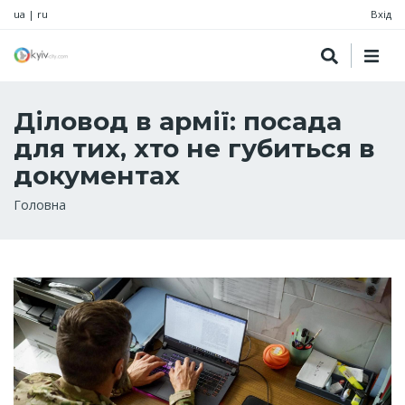
ua
|
ru
Вхід
Діловод в армії: посада
для тих, хто не губиться в
документах
Рядок
Головна
навіґації