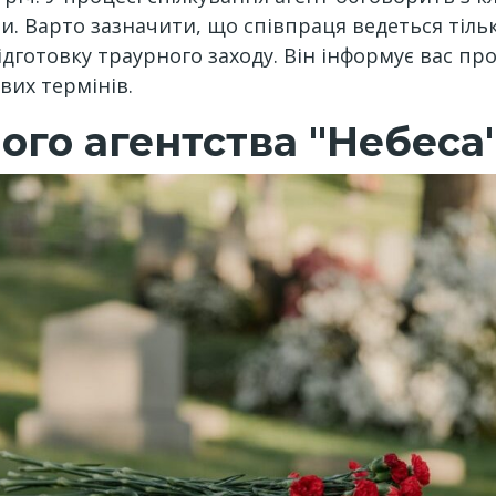
ри. Варто зазначити, що співпраця ведеться тіль
підготовку траурного заходу. Він інформує вас п
вих термінів.
ого агентства "Небеса