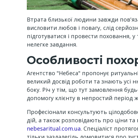
Втрата близької людини завжди пов'яза
висловити любов і повагу, слід серйоз
підготуватися і провести поховання, у
нелегке завдання.
Особливості похо
Агентство "Небеса" пропонує ритуальні
великий досвід роботи та знають усі 
боку. Річ у тім, що тут замовлення бу
допомогу клієнту в непростий період ж
Професіонали консультують цілодобово.
дій, а також розповідають про ціни т
nebesaritual.com.ua
. Спеціаліст протяг
тільки заздалегідь домовитися про зус