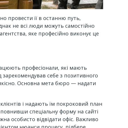
но провести її в останню путь,
Однак не всі люди можуть самостійно
 агентства, яке професійно виконує це
"
працюють професіонали, які мають
ад зарекомендував себе з позитивного
 якісно. Основна мета бюро — надати
клієнтів і надають їм покроковий план
заповнивши спеціальну форму на сайті
ожна особисто відвідати офіс. Важливо
клієнтом нюанси процесу, підбере