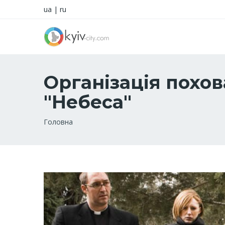
ua
|
ru
Організація похо
"Небеса"
Рядок
Головна
навіґації