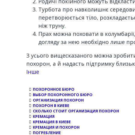
Родичі покійного можуть відкласти
Турбота про навколишнє середовищ
перетворюється тіло, розкладаєтьс
ніж труну.
Прах можна поховати в колумбарії
догляду за нею необхідно лише про
З усього вищесказаного можна зробити
похорон, а й надасть підтримку близь
Channel
Інше
ПОХОРОННОЕ БЮРО
ВЫБОР ПОХОРОННОГО БЮРО
ОРГАНИЗАЦИЯ ПОХОРОН
ПОХОРОН В КИЕВЕ
СКОЛЬКО СТОИТ ОРГАНИЗАЦИЯ ПОХОРОН
КРЕМАЦИЯ
КРЕМАЦИЯ В КИЕВЕ
КРЕМАЦИЯ И ПОХОРОН
ПОГРЕБЛЕНИЕ