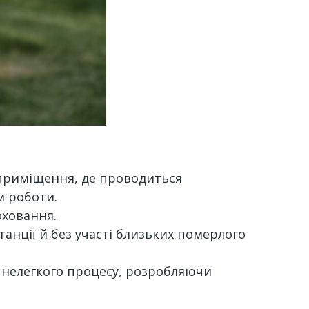
і приміщення, де проводиться
м роботи.
оховання.
танції й без участі близьких померлого
о нелегкого процесу, розробляючи