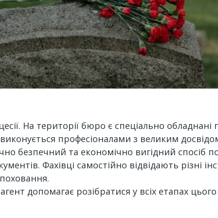
цесії. На території бюро є спеціально обладнан
а виконується професіоналами з великим досвідо
ічно безпечний та економічно вигідний спосіб п
ументів. Фахівці самостійно відвідають різні інс
 поховання.
агент допомагає розібратися у всіх етапах цьог