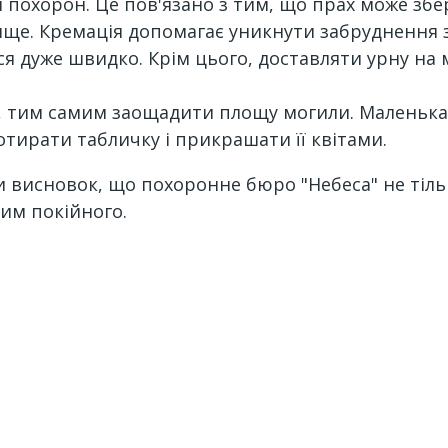
 похорон. Це пов'язано з тим, що прах може збер
е. Кремація допомагає уникнути забруднення зе
я дуже швидко. Крім цього, доставляти урну на 
, тим самим заощадити площу могили. Маленька 
тирати табличку і прикрашати її квітами.
 висновок, що похоронне бюро "Небеса" не тіль
ким покійного.