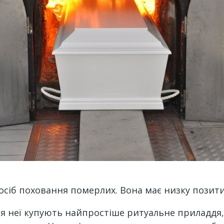
осіб поховання померлих. Вона має низку позит
 неї купують найпростіше ритуальне приладдя, о