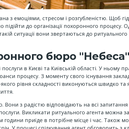
на з емоціями, стресом і розгубленістю. Щоб гід
но підійти до організації похоронного процесу. 
 такій ситуації вони звертаються до ритуального
ронного бюро "Небеса
 послуги в Києві та Київській області. У ньому 
нюанси процесу. З моменту свого існування закл
дь-якого рівня складності виконуються швидко та
иття.
 Вони з радістю відповідають на всі запитання 
а послуги. Викликати ритуального агента можна 
ом години приїде в потрібне місце і час. Також м
тріч. У процесі спілкування агент обговорить з 