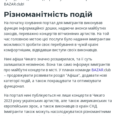
BAZAR.club!
Різноманітність подій
На початку існування портал для іммігрантів виконував
функцію інформаційної дошки, надаючи анонси майбутніх
заходів, переважно концертів вітчизняних артистів. На той
час головною метою цієї послуги було надання іммігрантам
можливості зробити своє перебування в чужій країні
комфортнішим, відвідавши виступи своїх виконавців.
Нині афіша Чикаго значно розширилася, та її суть
залишилася незмінною. Вона так само інформує іммігрантів
про майбутні концерти в місті. У планах команди
BAZAR
.club
– продовжувати розвивати розділ "Афіша", додавати нові
категорії подій, а також покращувати та оптимізувати
функціонал.
На порталі нині публікуються не лише концерти в Чикаго
2023 року українських артистів, але також американських та
європейських зірок, а також виконавців із країн СНД.
Іммігранти також можуть насолоджуватися різноманітними