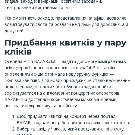
видами заходів: вечірками, освітніми заходами,
театральними виставами та ін.
Різноманітність заходів, представлених на афіші, дозволяє
влаштовувати свята та розваги не тільки для дорослих, а й
для дітей.
Придбання квитків у пару
кліків
Основна місія BAZAR.club – надати допомогу іммігрантам у
всіх сферах їхнього нового життя в країні. З останнім
оновленням афіша отримала нову зручну функцію —
"Купівка квитків". Для нових приїжджих це стало величезним
полегшенням, оскільки часто буває складно знайти і
зорієнтуватися на англомовних концертних операторів.
BAZAR.club доступний користувачам кількома мовами,
включаючи українську та російську.
Щоб придбати квитки на концерт через портал
BAZAR.club, вам потрібно виконати лише кілька кроків:
Виберіть захід у Чикаго, який вас цікавить, зі списку