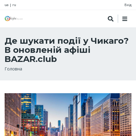
ua
|
ru
Вхід
Де шукати події у Чикаго?
В оновленій афіші
BAZAR.club
Рядок
Головна
навіґації