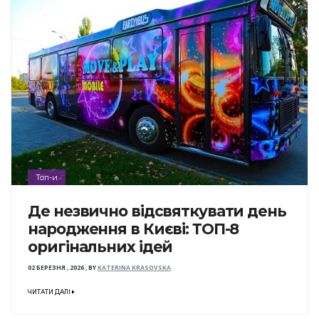
Топ-и
Де незвично відсвяткувати день
народження в Києві: ТОП-8
оригінальних ідей
02 БЕРЕЗНЯ , 2026
,
BY
KATERINA KRASOVSKA
ЧИТАТИ ДАЛІ