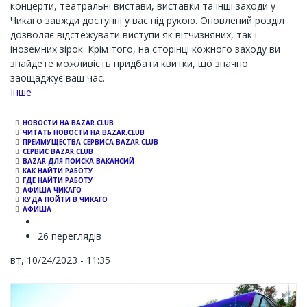
концерти, театральні вистави, виставки та інші заходи у
Чикаго завжди доступні у вас під рукою. Оновлений розділ
дозволяє відстежувати виступи як вітчизняних, так і
іноземних зірок. Крім того, на сторінці кожного заходу ви
знайдете можливість придбати квитки, що значно
заощаджує ваш час.
Channel
Інше
НОВОСТИ НА BAZAR.CLUB
ЧИТАТЬ НОВОСТИ НА BAZAR.CLUB
ПРЕИМУЩЕСТВА СЕРВИСА BAZAR.CLUB
СЕРВИС BAZAR.CLUB
BAZAR ДЛЯ ПОИСКА ВАКАНСИЙ
КАК НАЙТИ РАБОТУ
ГДЕ НАЙТИ РАБОТУ
АФИША ЧИКАГО
КУДА ПОЙТИ В ЧИКАГО
АФИША
26 переглядів
вт, 10/24/2023 - 11:35