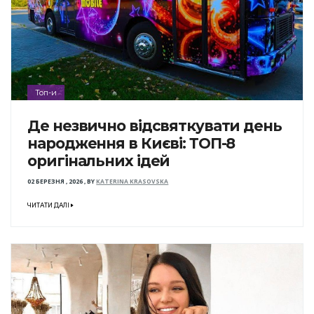
Топ-и
Де незвично відсвяткувати день
народження в Києві: ТОП-8
оригінальних ідей
02 БЕРЕЗНЯ , 2026
,
BY
KATERINA KRASOVSKA
ЧИТАТИ ДАЛІ