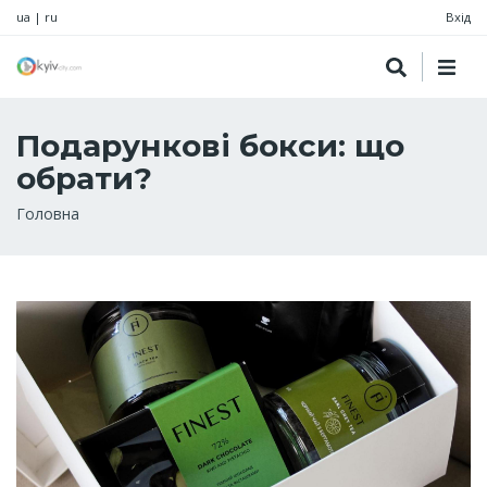
ua
|
ru
Вхід
Подарункові бокси: що
обрати?
Рядок
Головна
навіґації