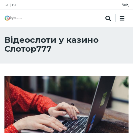
ua
|
ru
Вхід
Відеослоти у казино
Слотор777