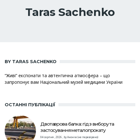
Taras Sachenko
BY TARAS SACHENKO
“Живі” експонати та автентична атмосфера – що
запропонує вам Національний музей медицини України
ОСТАННІ ПУБЛІКАЦІЇ
Двотаврова балка: гід з вибору та
застосування металопрокату
04 серпня , 2026
,
by
Анонім (не перевірено)