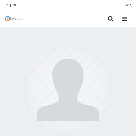
ua
|
ru
Вхід