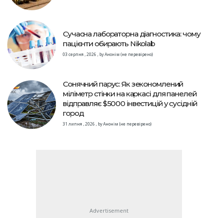
Сучасна лабораторна діагностика: чому
пацієнти обирають Nikolab
03 серпня , 2026
,
by
Анонім (не перевірено)
Сонячний парус: Як зекономлений
міліметр стінки на каркасі для панелей
відправляє $5000 інвестицій у сусідній
город
31 липня , 2026
,
by
Анонім (не перевірено)
Advertisement