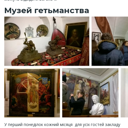
Музей гетьманства
У перший понеділок кожний місяця для усіх гостей закладу