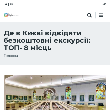
ua
|
ru
Вхід
Де в Києві відвідати
безкоштовні екскурсії:
ТОП- 8 місць
Рядок
Головна
навіґації