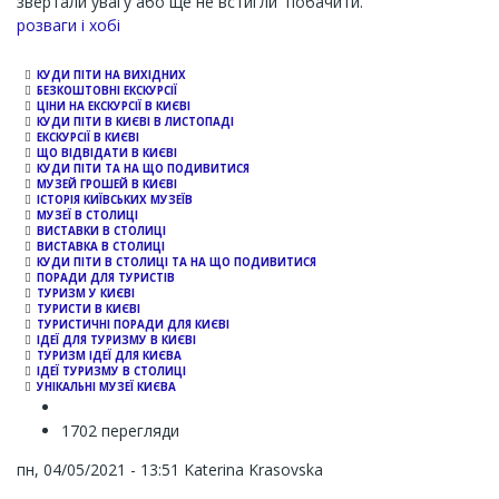
звертали увагу або ще не встигли побачити.
Channel
розваги і хобі
КУДИ ПІТИ НА ВИХІДНИХ
БЕЗКОШТОВНІ ЕКСКУРСІЇ
ЦІНИ НА ЕКСКУРСІЇ В КИЄВІ
КУДИ ПІТИ В КИЄВІ В ЛИСТОПАДІ
ЕКСКУРСІЇ В КИЄВІ
ЩО ВІДВІДАТИ В КИЄВІ
КУДИ ПІТИ ТА НА ЩО ПОДИВИТИСЯ
МУЗЕЙ ГРОШЕЙ В КИЄВІ
ІСТОРІЯ КИЇВСЬКИХ МУЗЕЇВ
МУЗЕЇ В СТОЛИЦІ
ВИСТАВКИ В СТОЛИЦІ
ВИСТАВКА В СТОЛИЦІ
КУДИ ПІТИ В СТОЛИЦІ ТА НА ЩО ПОДИВИТИСЯ
ПОРАДИ ДЛЯ ТУРИСТІВ
ТУРИЗМ У КИЄВІ
ТУРИСТИ В КИЄВІ
ТУРИСТИЧНІ ПОРАДИ ДЛЯ КИЄВІ
ІДЕЇ ДЛЯ ТУРИЗМУ В КИЄВІ
ТУРИЗМ ІДЕЇ ДЛЯ КИЄВА
ІДЕЇ ТУРИЗМУ В СТОЛИЦІ
УНІКАЛЬНІ МУЗЕЇ КИЄВА
1702 перегляди
пн, 04/05/2021 - 13:51
Katerina Krasovska