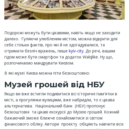
Подорожі можуть бути цікавими, навіть якщо не заходити
далеко. Гуляючи улюбленим містом, можна відкрити для
себе стільки фактів, про які й не здогадувалися, та
отримати безліч вражень, пише
kyiv-city
. До речі, вашим
гідом може бути смартфон та додаток Walqlike. Ну що,
розпочинаємо мандрувати Києвом.
В які музеї Києва можна піти безкоштовно:
Музей грошей від НБУ
Якщо ви вже встигли подивитися всі історичні пам'ятки в
місті, а прогулянки вулицями, вже набридли, то є цікава
альтернатива. Національний банк (НБУ) пропонує
безкоштовні та цікаві екскурсії до Музею грошей. Кожний
бажаючий зможе ближче ознайомитися зі світом
фінансового обліку. Автори проекту обіцяють навчити всіх