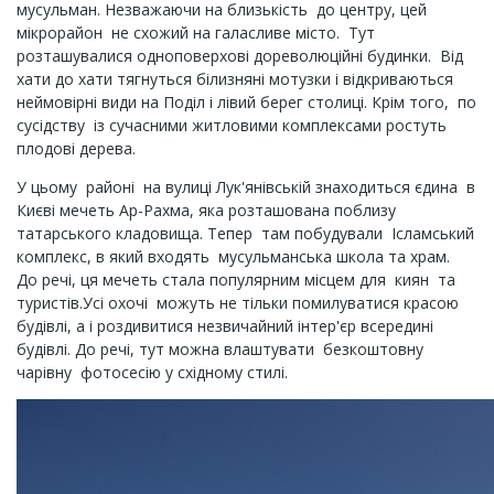
мусульман. Незважаючи на близькість до центру, цей
мікрорайон не схожий на галасливе місто. Тут
розташувалися одноповерхові дореволюційні будинки. Від
хати до хати тягнуться білизняні мотузки і відкриваються
неймовірні види на Поділ і лівий берег столиці. Крім того, по
сусідству із сучасними житловими комплексами ростуть
плодові дерева.
У цьому районі на вулиці Лук'янівській знаходиться єдина в
Києві мечеть Ар-Рахма, яка розташована поблизу
татарського кладовища. Тепер там побудували Ісламський
комплекс, в який входять мусульманська школа та храм.
До речі, ця мечеть стала популярним місцем для киян та
туристів.Усі охочі можуть не тільки помилуватися красою
будівлі, а і роздивитися незвичайний інтер'єр всередині
будівлі. До речі, тут можна влаштувати безкоштовну
чарівну фотосесію у східному стилі.