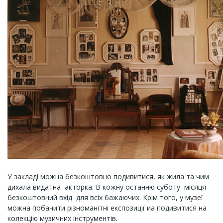
У закладі можна безкоштовно подивитися, як жила та чим
дихала видатна акторка. В кожну останню суботу місяця
безкоштовний вхід для всіх бажаючих. Крім того, у музеї
можна побачити різноманітні експозиції иа подивитися на
колекцію музичних інструментів.