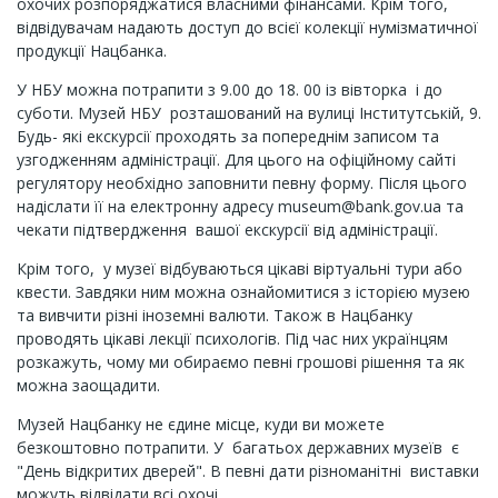
охочих розпоряджатися власними фінансами. Крім того,
відвідувачам надають доступ до всієї колекції нумізматичної
продукції Нацбанка.
У НБУ можна потрапити з 9.00 до 18. 00 із вівторка і до
суботи. Музей НБУ розташований на вулиці Інститутській, 9.
Будь- які екскурсії проходять за попереднім записом та
узгодженням адміністрації. Для цього на офіційному сайті
регулятору необхідно заповнити певну форму. Після цього
надіслати її на електронну адресу museum@bank.gov.ua та
чекати підтвердження вашої екскурсії від адміністрації.
Крім того, у музеї відбуваються цікаві віртуальні тури або
квести. Завдяки ним можна ознайомитися з історією музею
та вивчити різні іноземні валюти. Також в Нацбанку
проводять цікаві лекції психологів. Під час них українцям
розкажуть, чому ми обираємо певні грошові рішення та як
можна заощадити.
Музей Нацбанку не єдине місце, куди ви можете
безкоштовно потрапити. У багатьох державних музеїв є
"День відкритих дверей". В певні дати різноманітні виставки
можуть відвідати всі охочі.