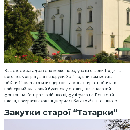
Вас своєю загадковістю може порадувати старий Поділ та
його неймовірні давні споруди. За 2 години там можна
обійти 11 мальовничих церков та монастирів, побачити
найперший житловий будинок у столиці, легендарний
фонтан на Контрактовій площі, фунікулер на Поштовій
площі, прекрасні сховані дворики і багато-багато іншого.
Закутки старої “Татарки”