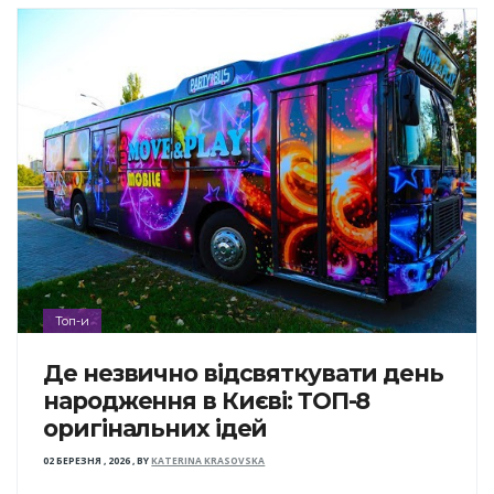
Топ-и
Де незвично відсвяткувати день
народження в Києві: ТОП-8
оригінальних ідей
02 БЕРЕЗНЯ , 2026
,
BY
KATERINA KRASOVSKA