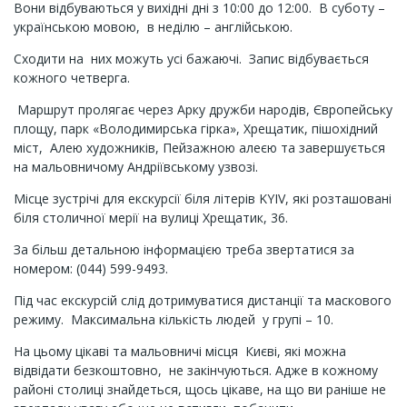
Вони відбуваються у вихідні дні з 10:00 до 12:00. В суботу –
українською мовою, в неділю – англійською.
Сходити на них можуть усі бажаючі. Запис відбувається
кожного четверга.
Маршрут пролягає через Арку дружби народів, Європейську
площу, парк «Володимирська гірка», Хрещатик, пішохідний
міст, Алею художників, Пейзажною алеєю та завершується
на мальовничому Андріївському узвозі.
Місце зустрічі для екскурсії біля літерів KYIV, які розташовані
біля столичної мерії на вулиці Хрещатик, 36.
За більш детальною інформацією треба звертатися за
номером: (044) 599-9493.
Під час екскурсій слід дотримуватися дистанції та маскового
режиму. Максимальна кількість людей у групі – 10.
На цьому цікаві та мальовничі місця Києві, які можна
відвідати безкоштовно, не закінчуються. Адже в кожному
районі столиці знайдеться, щось цікаве, на що ви раніше не