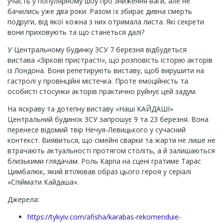
участь у популярному шоу про зниження ваги, але не
бачились уже два роки. Разом їх збирає дивна смерть
подруги, від якої кожна з них отримала листа. Які секрети
вони приховують та що станеться далі?
У Центральному будинку ЗСУ 7 березня відбудеться
вистава «Зіркові пристрасті», що розповість історію акторів
із Лондона. Вони репетирують виставу, щоб вирушити на
гастролі у провінційні містечка. Проте емоційність та
особисті стосунки акторів практично руйнує цей задум.
На яскраву та дотепну виставу «Наші КАЙДАШІ»
Центральний будинок ЗСУ запрошує 9 та 23 березня. Вона
перенесе відомий твір Нечуя-Левицького у сучасний
контекст. Виявиться, що сімейні сварки та жарти не лише не
втрачають актуальності протягом століть, а й залишаються
близькими глядачам. Роль Карпа на сцені гратиме Тарас
Цимбалюк, який втілював образ цього героя у серіалі
«Спіймати Кайдаша».
Джерела:
https://tykyiv.com/afisha/karabas-rekomenduie-