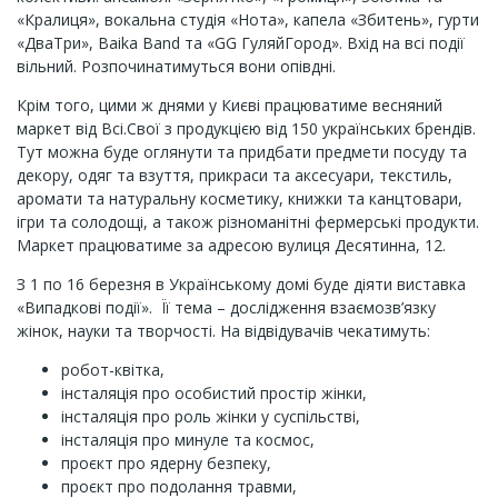
«Кралиця», вокальна студія «Нота», капела «Збитень», гурти
«ДваТри», Baika Band та «GG ГуляйГород». Вхід на всі події
вільний. Розпочинатимуться вони опівдні.
Крім того, цими ж днями у Києві працюватиме весняний
маркет від Всі.Свої з продукцією від 150 українських брендів.
Тут можна буде оглянути та придбати предмети посуду та
декору, одяг та взуття, прикраси та аксесуари, текстиль,
аромати та натуральну косметику, книжки та канцтовари,
ігри та солодощі, а також різноманітні фермерські продукти.
Маркет працюватиме за адресою вулиця Десятинна, 12.
З 1 по 16 березня в Українському домі буде діяти виставка
«Випадкові події». Її тема – дослідження взаємозв’язку
жінок, науки та творчості. На відвідувачів чекатимуть:
робот-квітка,
інсталяція про особистий простір жінки,
інсталяція про роль жінки у суспільстві,
інсталяція про минуле та космос,
проєкт про ядерну безпеку,
проєкт про подолання травми,