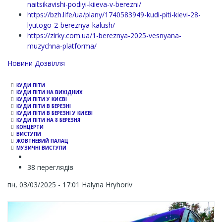
naitsikavishi-podiyi-kiieva-v-berezni/
https://bzh.life/ua/plany/1740583949-kudi-piti-kievi-28-
lyutogo-2-bereznya-kalush/
https://zirky.com.ua/1-bereznya-2025-vesnyana-
muzychna-platforma/
Channel
Новини Дозвілля
КУДИ ПІТИ
КУДИ ПІТИ НА ВИХІДНИХ
КУДИ ПІТИ У КИЄВІ
КУДИ ПІТИ В БЕРЕЗНІ
КУДИ ПІТИ В БЕРЕЗНІ У КИЄВІ
КУДИ ПІТИ НА 8 БЕРЕЗНЯ
КОНЦЕРТИ
ВИСТУПИ
ЖОВТНЕВИЙ ПАЛАЦ
МУЗИЧНІ ВИСТУПИ
38 переглядів
пн, 03/03/2025 - 17:01
Halyna Hryhoriv