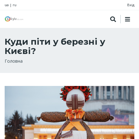
ua
|
ru
Вхід
Куди піти у березні у
Києві?
Рядок
Головна
навіґації