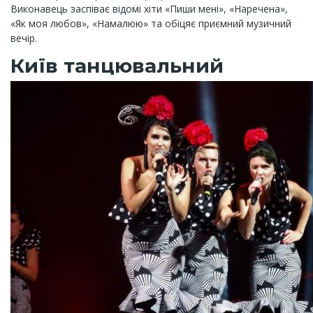
Виконавець заспіває відомі хіти «Пиши мені», «Наречена»,
«Як моя любов», «Намалюю» та обіцяє приємний музичний
вечір.
Київ танцювальний