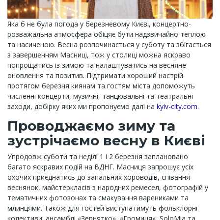
Яка б не була погода у березневому Києві, концертно-
розважальна атмосфера обіцяє бути надзвичайно теплою
та насиченою. Весна розпочинається у суботу та збігається
з завершенням Масниці, тож у столиці можна яскраво
попрощатись із зимою та налаштуватись на весняне
оновлення та позитив. Підтримати хороший настрій
протягом березня киянам та гостям міста допоможуть
численні концерти, музичні, танцювальні та театральні
заходи, добірку яких ми пропонуємо далі на
kyiv-city.com
.
Проводжаємо зиму та
зустрічаємо весну в Києві
Упродовж суботи та неділі 1 і 2 березня заплановано
багато яскравих подій на ВДНГ. Масниця запрошує усіх
охочих приєднатись до запальних хороводів, співання
веснянок, майстеркласів з народних ремесел, фотографій у
тематичних фотозонах та смакування варениками та
млинцями. Також для гостей виступатимуть фольклорні
колективи: ансамблі «Зернятко», «Громиця», SoloMia та