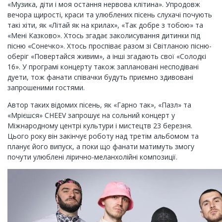
«Музика, діти і моя остання нервова клітина». Упродовж
вечора щирості, краси та улюблених пісень слухачі почують
такі хіти, як «Літай як на крилах», «Так добре з тобою» та
«Мені Казково». Хтось згадає заколисування дитинки під
пісню «Сонечко». Хтось проспіває разом зі Світланою пісню-
оберіг «Повертайся живим», а інші згадають свої «Солодкі
16». У програмі концерту також заплановані несподівані
дуети, тож фанати співачки будуть приємно здивовані
запрошеними гостями.
Автор таких відомих пісень, як «Гарно так», «Пазл» та
«Мрієшся» CHEEV запрошує на сольний концерт у
Міжнародному центрі культури і мистецтв 23 березня.
Цього року він закінчує роботу над третім альбомом та
планує його випуск, а поки що фанати матимуть змогу
почути улюблені лірично-меланхолійні композиції.