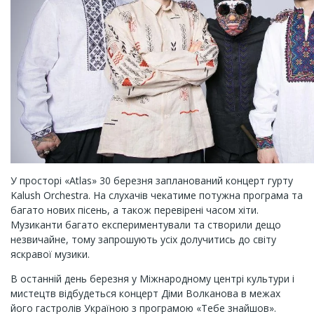
У просторі «Atlas» 30 березня запланований концерт гурту
Kalush Orchestra. На слухачів чекатиме потужна програма та
багато нових пісень, а також перевірені часом хіти.
Музиканти багато експериментували та створили дещо
незвичайне, тому запрошують усіх долучитись до світу
яскравої музики.
В останній день березня у Міжнародному центрі культури і
мистецтв відбудеться концерт Діми Волканова в межах
його гастролів Україною з програмою «Тебе знайшов».