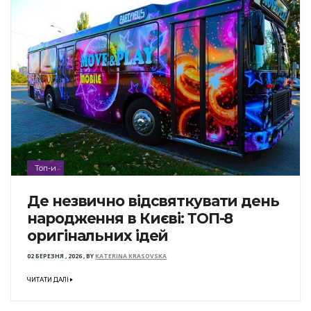
Топ-и
Де незвично відсвяткувати день
народження в Києві: ТОП-8
оригінальних ідей
02 БЕРЕЗНЯ , 2026
,
BY
KATERINA KRASOVSKA
ЧИТАТИ ДАЛІ