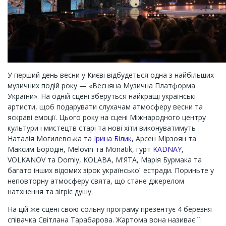
У перший день весни у Києві відбудеться одна з найбільших
музичних подій року — «Весняна Музична Платформа
України». На одній сцені зберуться найкращі українські
артисти, щоб подарувати слухачам атмосферу весни та
яскраві емоції. Цього року на сцені Міжнародного центру
культури і мистецтв старі та нові хіти виконуватимуть
Наталія Могилевська та
Ірина Білик
, Арсен Мірзоян та
Максим Бородін, Melovin та Monatik, гурт
KADNAY
,
VOLKANOV та Domiy, KOLABA, М'ЯТА, Марія Бурмака та
багато інших відомих зірок української естради. Пориньте у
неповторну атмосферу свята, що стане джерелом
натхнення та зігріє душу.
На цій же сцені свою сольну програму презентує 4 березня
співачка Світлана Тарабарова. Жартома вона називає її