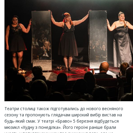
Театри столиці також підготувались до нового весняного
сезону та пропонують глядачам широкий вибір вистав на
будь-який смак. У театрі «Браво» 5 березня відбудеться
мюзикл «Худну з понеділка». Його героїні раніше брали