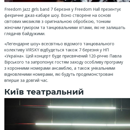
Freedom Jazz girls band 7 березня у Freedom Hall презентує
феєричне джаз-кабаре шоу. Воно створене на основі
світових мюзиклів з оригінальною обробкою, тонким
жіночим гумором та танцювальними хітами, які не залишать
глядачів байдужими.
«Легендарне шоу» всесвітньо відомого танцювального
колективу VIRSKY відбудеться також 7 березня у НП
«Україна». Цей концерт буде присвячений 120-річчю Павла
Вірського та запропонує гостям заходу особливу програму
з коронними номерами ансамблю, а також унікальними
відновленими номерами, які будуть продемонстровані
вперше за довгий час.
Київ театральний