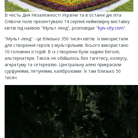
В честь Дня Незалежності України та в останні дні літа
Співоче поле презентувало 14 серпня неймовірну виставку
квітів під назвою “Мульт-ленд”, розповідає "
kyiv-city.com
".
“Мульт-ленд” - це близько 350 тисяч квітів. Їх використали
для створення героїв з мультфільмів. Всього використано
10 головних історій. В їх створенні були задіяні бегонії,
альтернатери. Також не обійшлось без тагетису, колеусу,
агератуму та сеткреазію. Центральну алею прикрасили
сурфуніями, петуніями, каліброхіами. Їх там близько 50
тисяч.