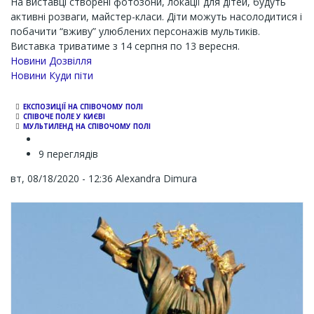
На виставці створені фотозони, локації для дітей, будуть
активні розваги, майстер-класи. Діти можуть насолодитися і
побачити “вживу” улюблених персонажів мультиків.
Виставка триватиме з 14 серпня по 13 вересня.
Новини Дозвілля
Новини Куди піти
ЕКСПОЗИЦІЇ НА СПІВОЧОМУ ПОЛІ
СПІВОЧЕ ПОЛЕ У КИЄВІ
МУЛЬТИЛЕНД НА СПІВОЧОМУ ПОЛІ
9 переглядів
вт, 08/18/2020 - 12:36
Alexandra Dimura