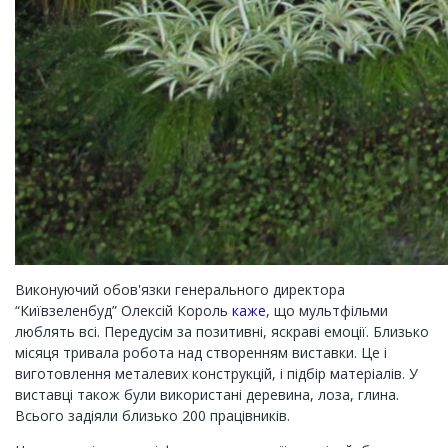
Виконуючий обов'язки генерального директора
“Київзеленбуд” Олексій Король
каже
, що мультфільми
люблять всі. Передусім за позитивні, яскраві емоції. Близько
місяця тривала робота над створенням виставки. Це і
виготовлення металевих конструкцій, і підбір матеріалів. У
виставці також були використані деревина, лоза, глина.
Всього задіяли близько 200 працівників.