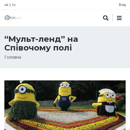
ua
|
ru
Вхід
“Мульт-ленд” на
Співочому полі
Рядок
Головна
навіґації