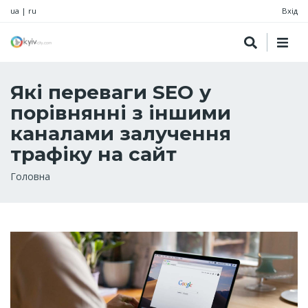
ua
|
ru
Вхід
Які переваги SEO у
порівнянні з іншими
каналами залучення
трафіку на сайт
Рядок
Головна
навіґації