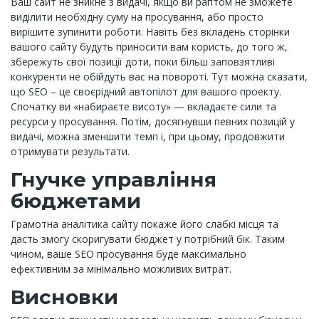
Ваш сайт не зникне з видачі, якщо ви раптом не зможете
виділити необхідну суму на просування, або просто
вирішите зупинити роботи. Навіть без вкладень сторінки
вашого сайту будуть приносити вам користь, до того ж,
збережуть свої позиції доти, поки більш заповзятливі
конкуренти не обійдуть вас на повороті. Тут можна сказати,
що SEO – це своєрідний автопілот для вашого проекту.
Спочатку ви «набираєте висоту» — вкладаєте сили та
ресурси у просування. Потім, досягнувши певних позицій у
видачі, можна зменшити темп і, при цьому, продовжити
отримувати результати.
Гнучке управління
бюджетами
Грамотна аналітика сайту покаже його слабкі місця та
дасть змогу скоригувати бюджет у потрібний бік. Таким
чином, ваше SEO просування буде максимально
ефективним за мінімально можливих витрат.
Висновки