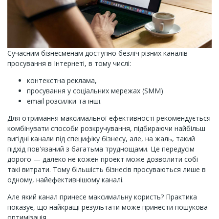
Сучасним бізнесменам доступно безліч різних каналів
просування в Інтернеті, в тому числі:
контекстна реклама,
просування у соціальних мережах (SMM)
email розсилки та інші.
Для отримання максимальної ефективності рекомендується
комбінувати способи розкручування, підбираючи найбільш
вигідні канали під специфіку бізнесу, але, на жаль, такий
підхід пов'язаний з багатьма труднощами. Це передусім
дорого — далеко не кожен проект може дозволити собі
такі витрати. Тому більшість бізнесів просуваються лише в
одному, найефективнішому каналі.
Але який канал принесе максимальну користь? Практика
показує, що найкращі результати може принести пошукова
оптимізація.