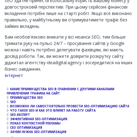
SEO здатне принести колосальну користь вашому бізнесу у
довгостроковій перспективі. При цьому серйозні фінансові
вкладення потрібні лише на старті робіт. Якщо все виконано
правильно, у майбутньому ви отримуватимете трафік без
зайвих вкладень.
Вам необов'язково вникати у всі нюанси SEO, тим більше
тримати руку на пульсі 24/7 – просування сайтів у Google
можна і навіть потрібно делегувати фахівцям, які мають
досвід роботи. Так, ви можете довірити розкрутку сайту
діджитал агентству ideadigital.agency і зосередитися на інших
бізнес-завданнях.
Channel
Інтернет
КАКИЕ ПРЕИМУЩЕСТВА SEO В СРАВНЕНИИ С ДРУГИМИ КАНАЛАМИ
ПРИВЛЕЧЕНИЯ ТРАФИКА НА САЙТ
ПРЕИМУЩЕСТВА SEO
SEO
ВОЗМОЖНО ЛИ САМОСТОЯТЕЛЬНО ПРОВЕСТИ SEO-ОПТИМИЗАЦИЮ САЙТА
ЧТО ТАКОЕ SEO И КАК ЭТО ВЛИЯЕТ НА РАБОТУ САЙТА
SEO-ЕКСПЕРТ
ЭФФЕКТИВНАЯ SEO-ОПТИМИЗАЦИЯ
ПОКАЗ КОНТЕКСТНОЙ РЕКЛАМЫ
СЕО ОПТИМИЗАЦИЯ
ЗАЧЕМ НУЖНА SEO-ОПТИМИЗАЦИЯ