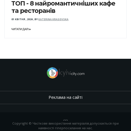
ТОП - 8 найромантичніших кафе
та ресторанів
01 КВІТНЯ , 2026
,
BY
KATERINA KRASOVSKA
ЧИТАТИ ДАЛІ
Реклама на сайті
.
,
.
,
.
Copyright © Часткове використання матеріалів допускається при
наявності гіперпосилання на нас.