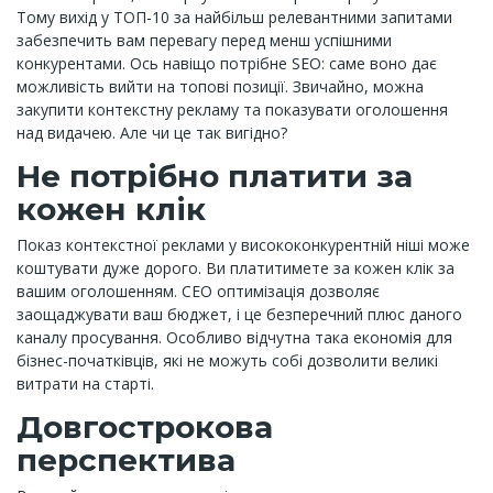
Тому вихід у ТОП-10 за найбільш релевантними запитами
забезпечить вам перевагу перед менш успішними
конкурентами. Ось навіщо потрібне SEO: саме воно дає
можливість вийти на топові позиції. Звичайно, можна
закупити контекстну рекламу та показувати оголошення
над видачею. Але чи це так вигідно?
Не потрібно платити за
кожен клік
Показ контекстної реклами у висококонкурентній ніші може
коштувати дуже дорого. Ви платитимете за кожен клік за
вашим оголошенням. СЕО оптимізація дозволяє
заощаджувати ваш бюджет, і це безперечний плюс даного
каналу просування. Особливо відчутна така економія для
бізнес-початківців, які не можуть собі дозволити великі
витрати на старті.
Довгострокова
перспектива