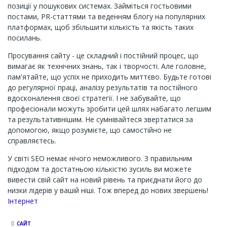
позиції у пошукових системах. Займіться гостьовими
постами, PR-статтями та веденням блогу на популярних
платформах, щоб збільшити кількість та якість таких
посилань.
Просування сайту - це складний і постійний процес, що
вимагає як технічних знань, так і творчості. Але головне,
пам'ятайте, що успіх не приходить миттєво. Будьте готові
до регулярної праці, аналізу результатів та постійного
вдосконалення своєї стратегії. І не забувайте, що
професіонали можуть зробити цей шлях набагато легшим
та результативнішим. Не сумнівайтеся звертатися за
допомогою, якщо розумієте, що самостійно не
справляєтесь.
У світі SEO немає нічого неможливого. З правильним
підходом та достатньою кількістю зусиль ви можете
вивести свій сайт на новий рівень та приєднати його до
низки лідерів у вашій ніші. Тож вперед до нових звершень!
Channel
Інтернет
САЙТ