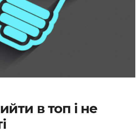
ийти в топ і не
і