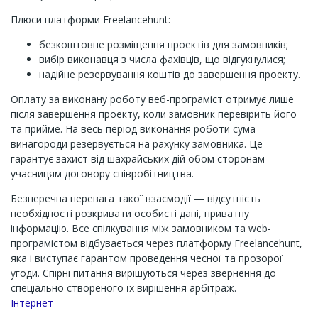
Плюси платформи Freelancehunt:
безкоштовне розміщення проектів для замовників;
вибір виконавця з числа фахівців, що відгукнулися;
надійне резервування коштів до завершення проекту.
Оплату за виконану роботу веб-програміст отримує лише
після завершення проекту, коли замовник перевірить його
та прийме. На весь період виконання роботи сума
винагороди резервується на рахунку замовника. Це
гарантує захист від шахрайських дій обом сторонам-
учасницям договору співробітництва.
Безперечна перевага такої взаємодії — відсутність
необхідності розкривати особисті дані, приватну
інформацію. Все спілкування між замовником та web-
програмістом відбувається через платформу Freelancehunt,
яка і виступає гарантом проведення чесної та прозорої
угоди. Спірні питання вирішуються через звернення до
спеціально створеного їх вирішення арбітраж.
Channel
Інтернет