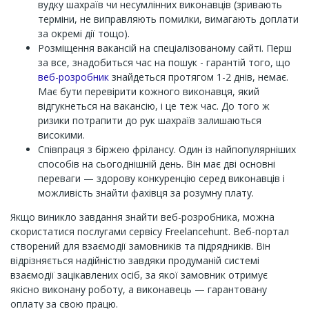
вудку шахраїв чи несумлінних виконавців (зривають
терміни, не виправляють помилки, вимагають доплати
за окремі дії тощо).
Розміщення вакансій на спеціалізованому сайті. Перш
за все, знадобиться час на пошук - гарантій того, що
веб-розробник
знайдеться протягом 1-2 днів, немає.
Має бути перевірити кожного виконавця, який
відгукнеться на вакансію, і це теж час. До того ж
ризики потрапити до рук шахраїв залишаються
високими.
Співпраця з біржею фрілансу. Один із найпопулярніших
способів на сьогоднішній день. Він має дві основні
переваги — здорову конкуренцію серед виконавців і
можливість знайти фахівця за розумну плату.
Якщо виникло завдання знайти веб-розробника, можна
скористатися послугами сервісу Freelancehunt. Веб-портал
створений для взаємодії замовників та підрядників. Він
відрізняється надійністю завдяки продуманій системі
взаємодії зацікавлених осіб, за якої замовник отримує
якісно виконану роботу, а виконавець — гарантовану
оплату за свою працю.