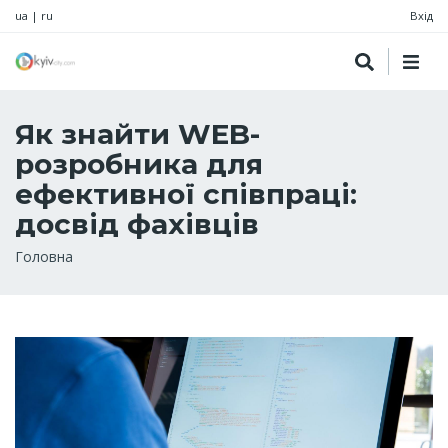
ua
|
ru
Вхід
Як знайти WEB-
розробника для
ефективної співпраці:
досвід фахівців
Рядок
Головна
навіґації